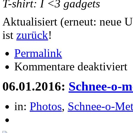
T-shirt: I <3 gadgets
Aktualisiert (erneut: neue
ist
zurück
!
Permalink
für
Kommentare deaktiviert
ein
tra
Mi
06.01.2016:
Schnee-o-m
in:
Photos
,
Schnee-o-Met