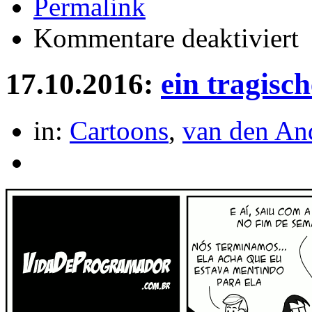
Permalink
für
Kommentare deaktiviert
Sc
o-
me
17.10.2016:
ein tragisc
in:
Cartoons
,
van den An