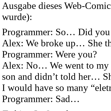
Ausgabe dieses Web-Comics, 
wurde):
Programmer: So… Did you g
Alex: We broke up… She th
Programmer: Were you?
Alex: No… We went to my h
son and didn’t told her… She
I would have so many “ele
Programmer: Sad…