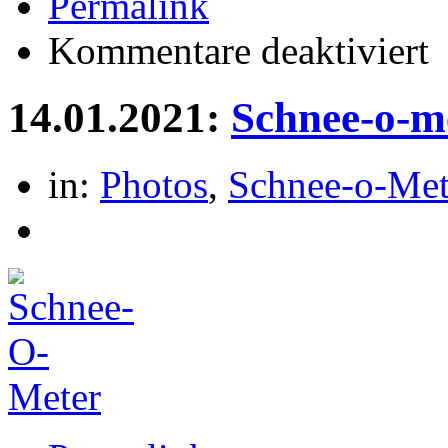
Permalink
für
Kommentare deaktiviert
Sc
o-
Me
14.01.2021:
Schnee-o-m
in:
Photos
,
Schnee-o-Met