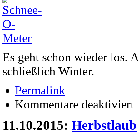
Es geht schon wieder los. A
schließlich Winter.
Permalink
für
Kommentare deaktiviert
Sc
o-
me
11.10.2015:
Herbstlaub