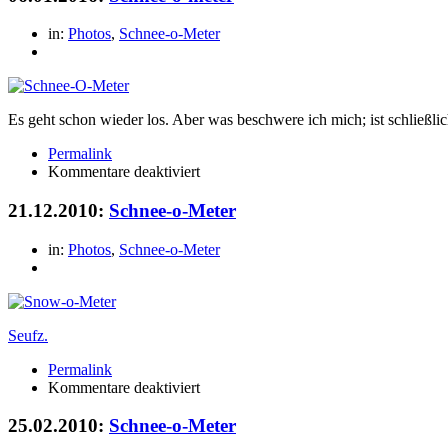
meter
in:
Photos
,
Schnee-o-Meter
Es geht schon wieder los. Aber was beschwere ich mich; ist schließlic
Permalink
für
Kommentare deaktiviert
Schnee-
o-
21.12.2010:
Schnee-o-Meter
meter
in:
Photos
,
Schnee-o-Meter
Seufz.
Permalink
für
Kommentare deaktiviert
Schnee-
o-
25.02.2010:
Schnee-o-Meter
Meter