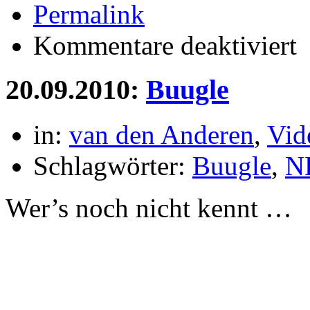
Permalink
für
Kommentare deaktiviert
ei
Kre
auf
20.09.2010:
Buugle
de
Ko
kre
las
in:
van den Anderen
,
Vid
Schlagwörter:
Buugle
,
N
Wer’s noch nicht kennt …