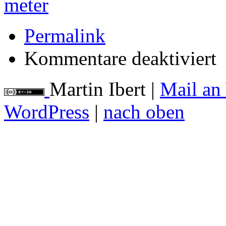
Permalink
für
Kommentare deaktiviert
Sc
o-
Me
Martin Ibert
|
Mail an
WordPress
|
nach oben