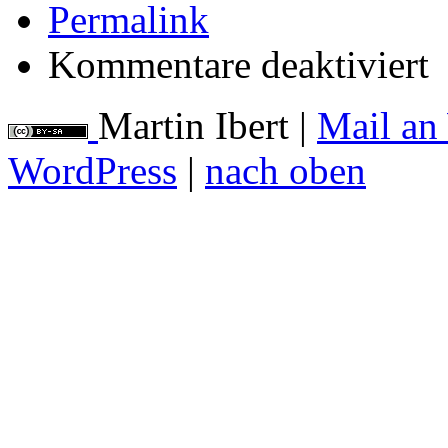
Permalink
für
Kommentare deaktiviert
die
We
der
Martin Ibert
|
Mail an
Cr
WordPress
|
nach oben