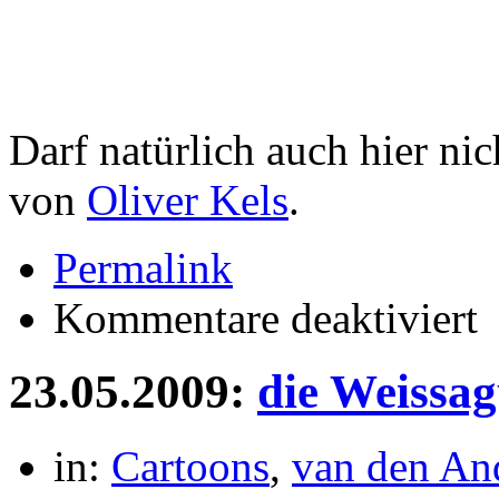
Darf natürlich auch hier ni
von
Oliver Kels
.
Permalink
für
Kommentare deaktiviert
Zen
Ze
Ze
23.05.2009:
die Weissa
in:
Cartoons
,
van den An