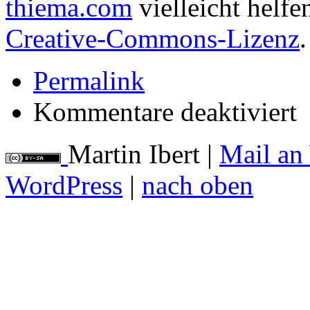
thiema.com
vielleicht helfe
Creative-Commons-Lizenz
.
Permalink
für
Kommentare deaktiviert
Gri
für
Veg
Martin Ibert
|
Mail an
WordPress
|
nach oben