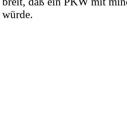
breit, daß ein PKW mit mind
würde.