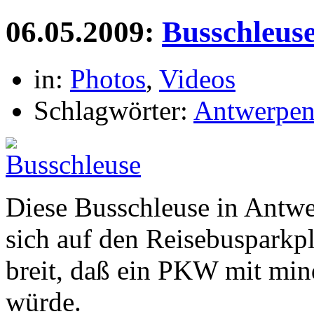
wa
06.05.2009:
Busschleus
dri
in:
Photos
,
Videos
Schlagwörter:
Antwerpe
Diese Busschleuse in Antw
sich auf den Reisebusparkpla
breit, daß ein PKW mit mind
würde.