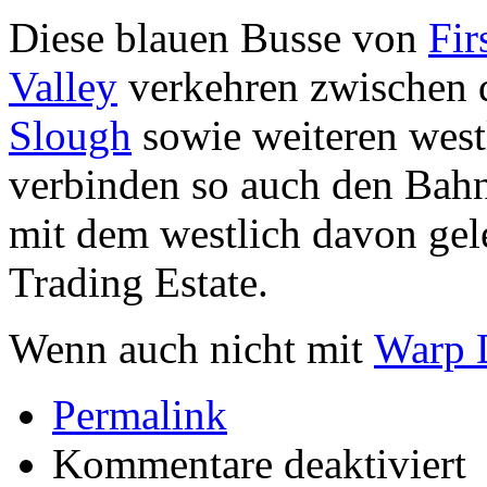
Diese blauen Busse von
Fir
Valley
verkehren zwischen
Slough
sowie weiteren west
verbinden so auch den Ba
mit dem westlich davon ge
Trading Estate
.
Wenn auch nicht mit
Warp 
Permalink
für
Kommentare deaktiviert
OK
not