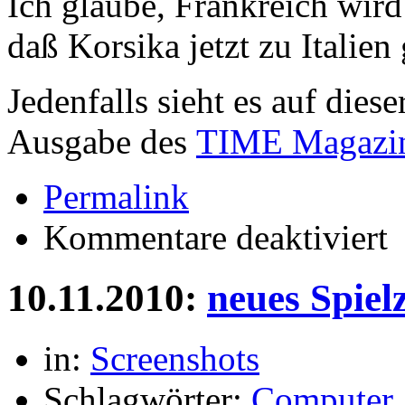
Ich glaube, Frankreich wird 
daß Korsika jetzt zu Italien 
Jedenfalls sieht es auf diese
Ausgabe des
TIME Magazi
Permalink
für
Kommentare deaktiviert
Ko
ita
10.11.2010:
neues Spiel
in:
Screenshots
Schlagwörter:
Computer