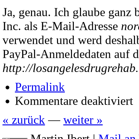
Ja, genau. Ich glaube ganz
Inc.
als E-Mail-Adresse
nor
verwendet und werd deshal
PayPal
-Anmeldedaten auf d
http://losangelesdrugrehab
Permalink
für
Kommentare deaktiviert
Jus
Sa
No
« zurück
—
weiter »
To
Pa
Martin Ibert
|
Mail an