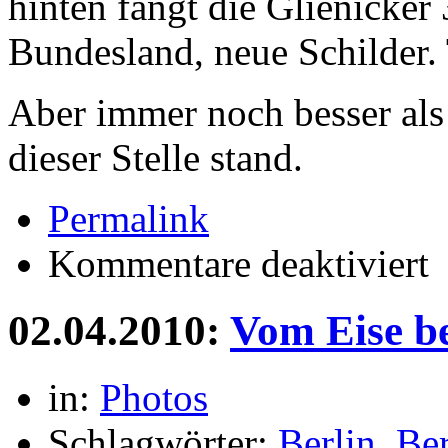
hinten fängt die Glienicker
Bundesland, neue Schilder. 
Aber immer noch besser als
dieser Stelle stand.
Permalink
für
Kommentare deaktiviert
Sc
02.04.2010:
Vom Eise be
in:
Photos
Schlagwörter:
Berlin
,
Ber