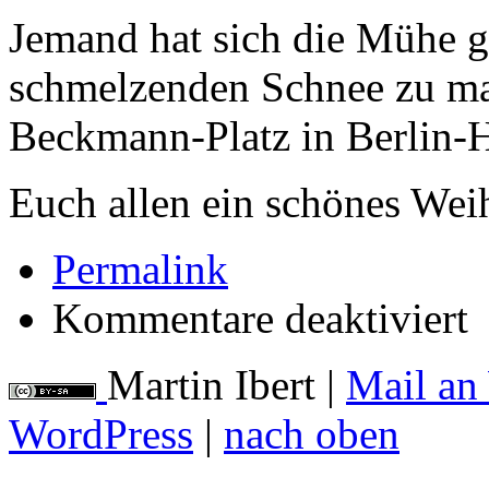
Jemand hat sich die Mühe g
schmelzenden Schnee zu m
Beckmann-Platz in Berlin-
Euch allen ein schönes Weih
Permalink
für
Kommentare deaktiviert
Spi
im
Sc
Martin Ibert
|
Mail an
WordPress
|
nach oben