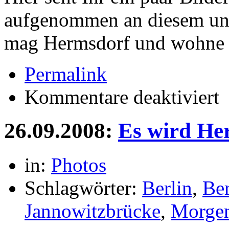
aufgenommen an diesem un
mag Hermsdorf und wohne g
Permalink
für
Kommentare deaktiviert
He
in
He
26.09.2008:
Es wird Her
in:
Photos
Schlagwörter:
Berlin
,
Ber
Jannowitzbrücke
,
Morge