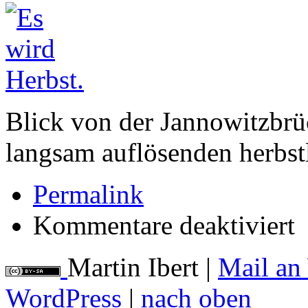
Blick von der Jannowitzbrüc
langsam auflösenden herbs
Permalink
für
Kommentare deaktiviert
Es
wi
Her
Martin Ibert
|
Mail an
WordPress
|
nach oben